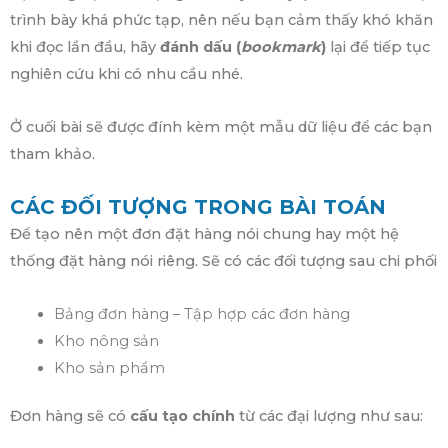
trình bày khá phức tạp, nên nếu bạn cảm thấy khó khăn
khi đọc lần đầu, hãy
đánh dấu (
bookmark
)
lại để tiếp tục
nghiên cứu khi có nhu cầu nhé.
Ở cuối bài sẽ được đính kèm một mẫu dữ liệu để các bạn
tham khảo.
CÁC ĐỐI TƯỢNG TRONG BÀI TOÁN
Để tạo nên một đơn đặt hàng nói chung hay một hệ
thống đặt hàng nói riêng. Sẽ có các đối tượng sau chi phối
Bảng đơn hàng – Tập hợp các đơn hàng
Kho nông sản
Kho sản phẩm
Đơn hàng sẽ có
cấu tạo chính
từ các đại lượng như sau: