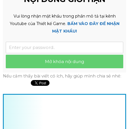
Vui lòng nhận mật khẩu trong phần mô tả tại kênh
Youtube của Thiết kế Game.
BẤM VÀO ĐÂY ĐỂ NHẬN
MẬT KHẨU!
Mở khóa nội dung
Nếu cảm thấy bài viết có ích, hãy giúp mình chia sẻ nhé: