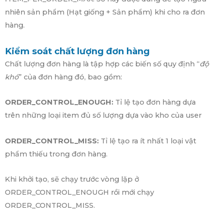
nhiên sản phẩm (Hạt giống + Sản phẩm) khi cho ra đơn
hàng.
Kiểm soát chất lượng đơn hàng
Chất lượng đơn hàng là tập hợp các biến số quy định “
độ
khó
” của đơn hàng đó, bao gồm:
ORDER_CONTROL_ENOUGH:
Tỉ lệ tạo đơn hàng dựa
trên những loại item đủ số lượng dựa vào kho của user
ORDER_CONTROL_MISS:
Tỉ lệ tạo ra ít nhất 1 loại vật
phẩm thiếu trong đơn hàng.
Khi khởi tạo, sẽ chạy trước vòng lặp ở
ORDER_CONTROL_ENOUGH rồi mới chạy
ORDER_CONTROL_MISS.