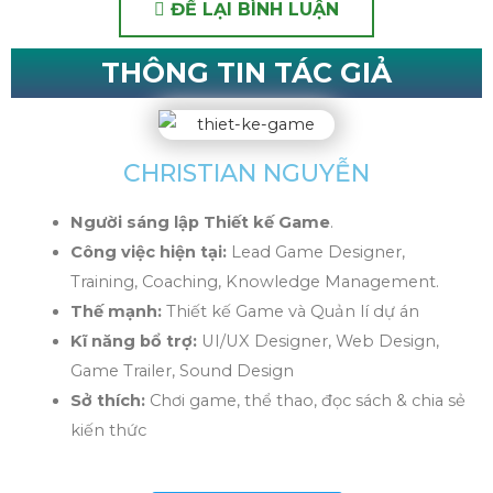
ĐỂ LẠI BÌNH LUẬN
THÔNG TIN TÁC GIẢ
CHRISTIAN NGUYỄN
Người sáng lập Thiết kế Game
.
Công việc hiện tại:
Lead Game Designer,
Training, Coaching, Knowledge Management.
Thế mạnh:
Thiết kế Game và Quản lí dự án
Kĩ năng bổ trợ:
UI/UX Designer, Web Design,
Game Trailer, Sound Design
Sở thích:
Chơi game, thể thao, đọc sách & chia sẻ
kiến thức