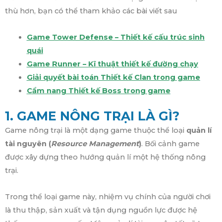
thù hơn, bạn có thể tham khảo các bài viết sau
Game Tower Defense – Thiết kế cấu trúc sinh
quái
Game Runner – Kĩ thuật thiết kế đường chạy
Giải quyết bài toán Thiết kế Clan trong game
Cẩm nang Thiết kế Boss trong game
1. GAME NÔNG TRẠI LÀ GÌ?
Game nông trại là một dạng game thuộc thể loại
quản lí
tài nguyên (
Resource Management
)
. Bối cảnh game
được xây dựng theo hướng quản lí một hệ thống nông
trại.
Trong thể loại game này, nhiệm vụ chính của người chơi
là thu thập, sản xuất và tận dụng nguồn lực được hệ