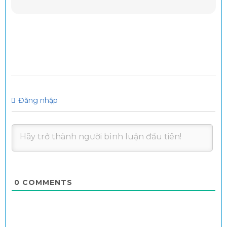
Đăng nhập
0
COMMENTS