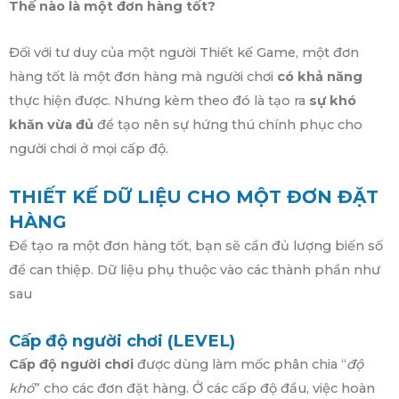
Thế nào là một đơn hàng tốt?
Đối với tư duy của một người Thiết kế Game, một đơn
hàng tốt là một đơn hàng mà người chơi
có khả năng
thực hiện được. Nhưng kèm theo đó là tạo ra
sự khó
khăn vừa đủ
để tạo nên sự hứng thú chính phục cho
người chơi ở mọi cấp độ.
THIẾT KẾ DỮ LIỆU CHO MỘT ĐƠN ĐẶT
HÀNG
Để tạo ra một đơn hàng tốt, bạn sẽ cần đủ lượng biến số
để can thiệp. Dữ liệu phụ thuộc vào các thành phần như
sau
Cấp độ người chơi (LEVEL)
Cấp độ người chơi
được dùng làm mốc phân chia “
độ
khó
” cho các đơn đặt hàng. Ở các cấp độ đầu, việc hoàn