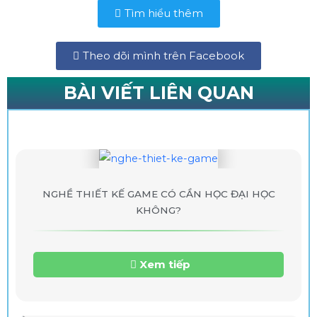
Tìm hiểu thêm
Theo dõi mình trên Facebook
BÀI VIẾT LIÊN QUAN
BÀI VIẾT LIÊN QUAN
NGHỀ THIẾT KẾ GAME CÓ CẦN HỌC ĐẠI HỌC
KHÔNG?
Xem tiếp