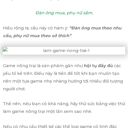
Đàn ông mua, phụ nữ sắm.
Hiểu rộng ra, câu này có hàm ý:
“Đàn ông mua theo nhu
cầu, phụ nữ mua theo sở thích”
.
Game nông trại là sản phẩm gần như
hội tụ đầy đủ
các
yếu tố kể trên. Điều này là tiền đề tốt khi bạn muốn tạo
nên một tựa game nhẹ nhàng hướng tới nhiều đối tượng
người chơi.
Thế nên, nếu bạn có khả năng, hãy thử sức bằng việc thử
làm game nông trại một lần xem sao nhé.
Nếu có nhu cầu thiết kế các thể loại game có tính đặc