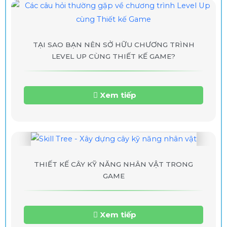
TẠI SAO BẠN NÊN SỞ HỮU CHƯƠNG TRÌNH
LEVEL UP CÙNG THIẾT KẾ GAME?
Xem tiếp
THIẾT KẾ CÂY KỸ NĂNG NHÂN VẬT TRONG
GAME
Xem tiếp