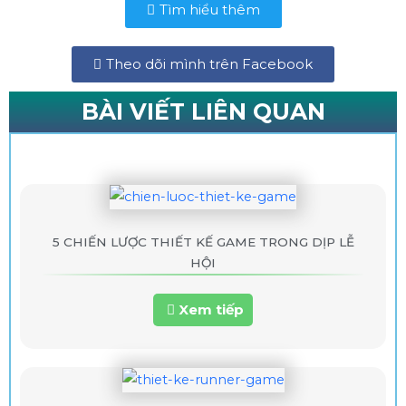
Tìm hiểu thêm
Theo dõi mình trên Facebook
BÀI VIẾT LIÊN QUAN
BÀI VIẾT LIÊN QUAN
5 CHIẾN LƯỢC THIẾT KẾ GAME TRONG DỊP LỄ
HỘI
Xem tiếp