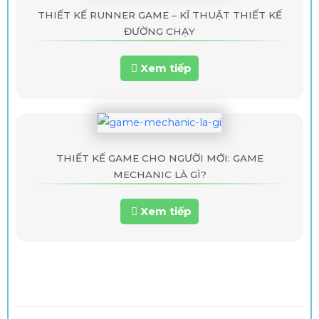
THIẾT KẾ RUNNER GAME – KĨ THUẬT THIẾT KẾ
ĐƯỜNG CHẠY
Xem tiếp
THIẾT KẾ GAME CHO NGƯỜI MỚI: GAME
MECHANIC LÀ GÌ?
Xem tiếp