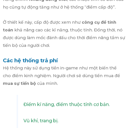
họ cũng tự động tăng như ở hệ thống “điểm cấp độ”.
Ở thiết kế này, cấp độ được xem như
công cụ để tính
toán
khả nâng cao các kĩ năng, thuộc tính. Đồng thời, nó
được dùng làm mốc đánh dấu cho thời điểm nâng tầm sự
tiến bộ của người chơi.
Các hệ thống trả phí
Hệ thống này sử dụng tiền in-game như một biến thể
cho điểm kinh nghiệm. Người chơi sẽ dùng tiền mua để
mua sự tiến bộ
của mình.
Điểm kĩ năng, điểm thuộc tính cơ bản.
Vũ khí, trang bị.