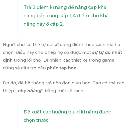
Trả 2 điểm kĩ năng để nâng cấp khả
năng bắn cung cấp 1, 4 điểm cho khả
năng này ở cấp 2.
Người chơi có thể tự do sử dụng điểm theo cách mà họ
chọn. Điều này cho phép họ có được một
sự tự do nhất
định
trong lối chơi. Dĩ nhiên, các thiết kế trong game
cũng sẽ dần trở nên
phức tạp hơn
.
Do đó, để hệ thống trở nên đơn giản hơn. Bạn có thể can
thiệp
“
nhẹ nhàng
”
bằng một số cách
Đề xuất các hướng build kĩ năng được
chọn trước.