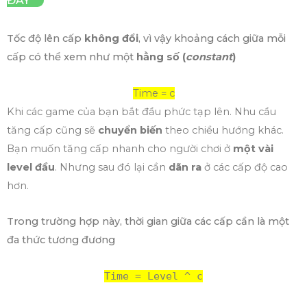
ĐÂY
Tốc độ lên cấp
không đổi
, vì vậy khoảng cách giữa mỗi
cấp có thể xem như một
hằng số (
constant
)
Time = c
Khi các game của bạn bắt đầu phức tạp lên. Nhu cầu
tăng cấp cũng sẽ
chuyển biến
theo chiều hướng khác.
Bạn muốn tăng cấp nhanh cho người chơi ở
một vài
level đầu
. Nhưng sau đó lại cần
dãn ra
ở các cấp độ cao
hơn.
Trong trường hợp này, thời gian giữa các cấp cần là một
đa thức tương đương
Time = Level ^ c