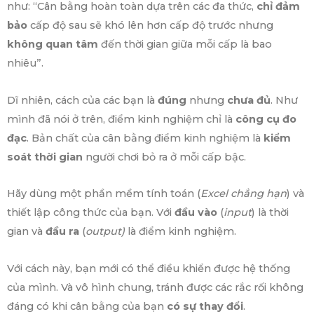
như: “Cân bằng hoàn toàn dựa trên các đa thức,
chỉ đảm
bảo
cấp độ sau sẽ khó lên hơn cấp độ trước nhưng
không quan tâm
đến thời gian giữa mỗi cấp là bao
nhiêu”.
Dĩ nhiên, cách của các bạn là
đúng
nhưng
chưa đủ
. Như
mình đã nói ở trên, điểm kinh nghiệm chỉ là
công cụ đo
đạc
. Bản chất của cân bằng điểm kinh nghiệm là
kiểm
soát thời gian
người chơi bỏ ra ở mỗi cấp bậc.
Hãy dùng một phần mềm tính toán (
Excel chẳng hạn
) và
thiết lập công thức của bạn. Với
đầu vào
(
input
) là thời
gian và
đầu ra
(
output)
là điểm kinh nghiệm.
Với cách này, bạn mới có thể điều khiển được hệ thống
của mình. Và vô hình chung, tránh được các rắc rối không
đáng có khi cân bằng của bạn
có sự thay đổi
.