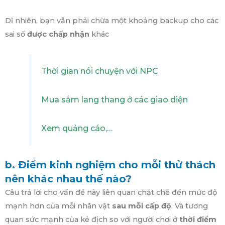
Dĩ nhiên, bạn vẫn phải chừa một khoảng backup cho các
sai số
được chấp nhận
khác
Thời gian nói chuyện với NPC
Mua sắm lang thang ở các giao diện
Xem quảng cáo,…
b. Điểm kinh nghiệm cho mỗi thử thách
nên khác nhau thế nào?
Câu trả lời cho vấn đề này liên quan chặt chẽ đến mức độ
mạnh hơn của mỗi nhân vật
sau mỗi cấp độ
. Và tương
quan sức mạnh của kẻ địch so với người chơi ở
thời điểm