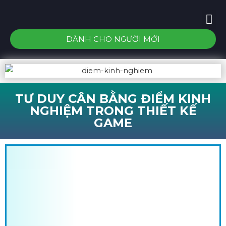
DÀNH CHO NGƯỜI MỚI
TƯ DUY CÂN BẰNG ĐIỂM KINH
NGHIỆM TRONG THIẾT KẾ
GAME