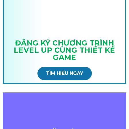
ĐĂNG KÝ CHƯƠNG TRÌNH
LEVEL UP CÙNG THIẾT KẾ
GAME
TÌM HIỂU NGAY