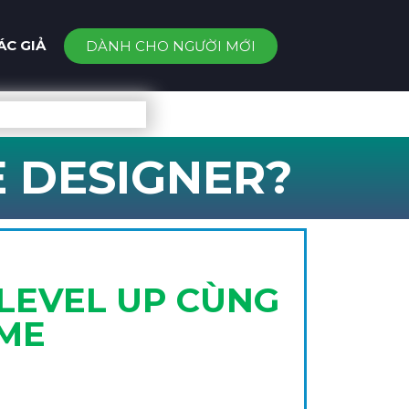
ÁC GIẢ
DÀNH CHO NGƯỜI MỚI
E DESIGNER?
LEVEL UP CÙNG
AME