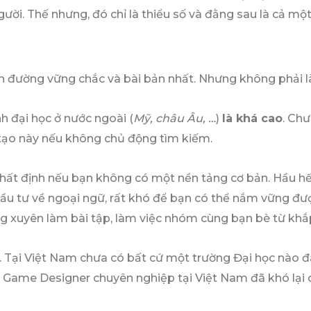
ời. Thế nhưng, đó chỉ là thiểu số và đằng sau là cả một q
on đường vững chắc và bài bản nhất. Nhưng không phải 
h đại học ở nước ngoài (
Mỹ, châu Âu, …
)
là khá cao
. Ch
 tạo này nếu không chủ động tìm kiếm.
nhất định nếu bạn không có một nền tảng cơ bản. Hầu hế
ầu tư về ngoại ngữ, rất khó để bạn có thể nắm vững đượ
g xuyên làm bài tập, làm việc nhóm cùng bạn bè từ khắp 
ời. Tại Việt Nam chưa có bất cứ một trường Đại học nà
h Game Designer chuyên nghiệp tại Việt Nam đã khó lại