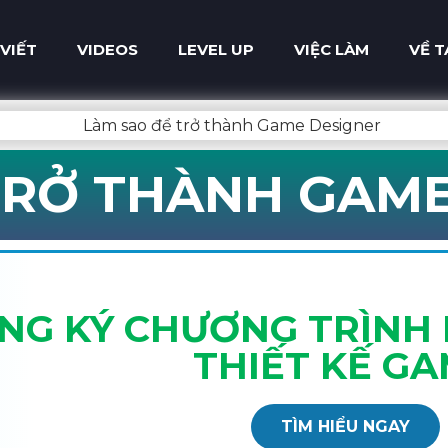
 VIẾT
VIDEOS
LEVEL UP
VIỆC LÀM
VỀ T
TRỞ THÀNH GAM
NG KÝ CHƯƠNG TRÌNH 
THIẾT KẾ G
TÌM HIỂU NGAY