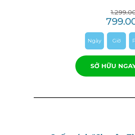
1.299.0
799.0
Ngày
Giờ
SỞ HỮU NGAY