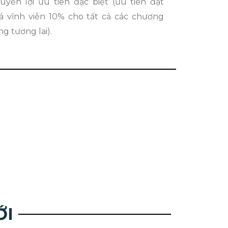
yền lợi ưu tiên đặc biệt (ưu tiên đặt
iá vĩnh viễn 10% cho tất cả các chương
ng tương lai).
ỚI