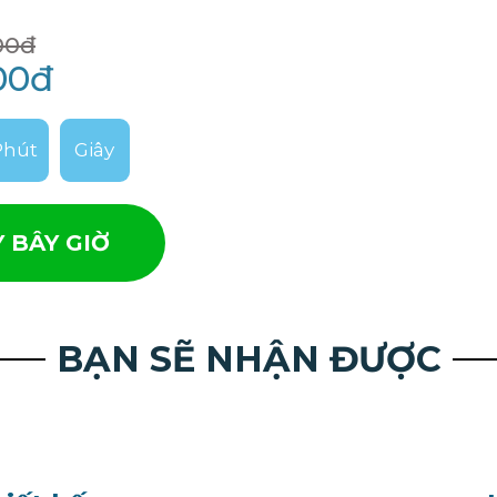
00đ
00đ
Phút
Giây
 BÂY GIỜ
BẠN SẼ NHẬN ĐƯỢC