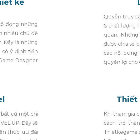
iết kế
Quyền truy c
 cô đọng những
& chất lượng h
m nhiều chủ đề
quan. Những 
n. Đây là những
được chia sẻ bở
có ý định tiến
các nội dung
 Game Designer
quyền lợi cho 
el
Thiết
 bất cứ một chi
Khi tham gia 
EVEL UP. Đây sẽ
cách trở thà
ến thức, ưu đãi
Thietkegame.c