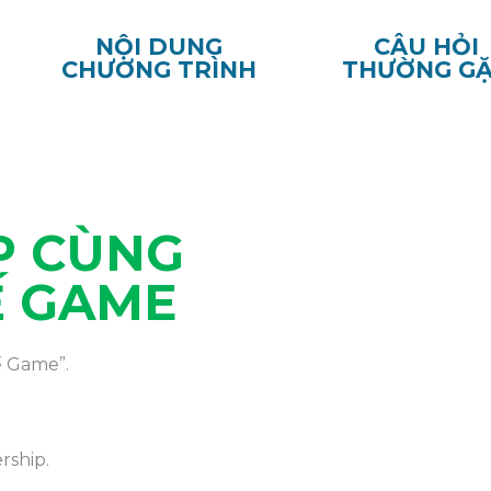
NỘI DUNG
CÂU HỎI
CHƯƠNG TRÌNH
THƯỜNG G
P CÙNG
Ế GAME
ế Game”.
ship.