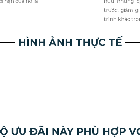
ời hạn của nó là
hữu những qu
trước, giảm g
trình khác tro
HÌNH ẢNH THỰC TẾ
Ộ ƯU ĐÃI NÀY PHÙ HỢP V