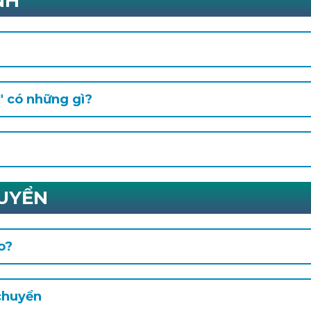
NH
 có những gì?
UYỂN
o?
 chuyển