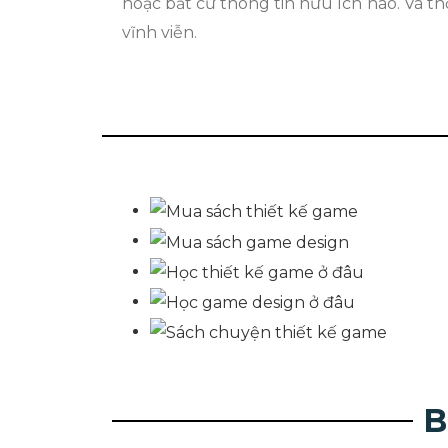
hoặc bất cứ thông tin hữu ích nào. Và th
vĩnh viễn.
B