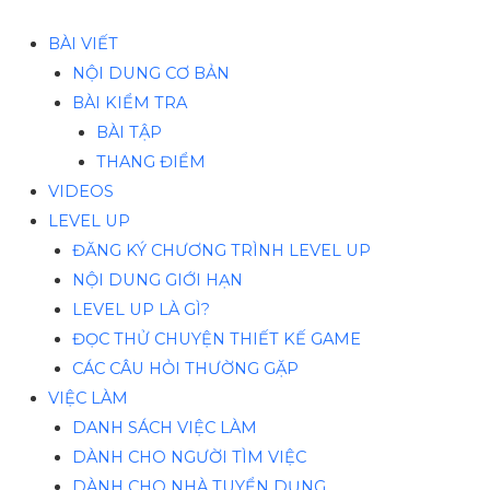
BÀI VIẾT
NỘI DUNG CƠ BẢN
BÀI KIỂM TRA
BÀI TẬP
THANG ĐIỂM
VIDEOS
LEVEL UP
ĐĂNG KÝ CHƯƠNG TRÌNH LEVEL UP
NỘI DUNG GIỚI HẠN
LEVEL UP LÀ GÌ?
ĐỌC THỬ CHUYỆN THIẾT KẾ GAME
CÁC CÂU HỎI THƯỜNG GẶP
VIỆC LÀM
DANH SÁCH VIỆC LÀM
DÀNH CHO NGƯỜI TÌM VIỆC
DÀNH CHO NHÀ TUYỂN DỤNG