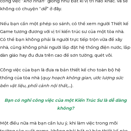
công việc “
khó nhằn
” giống như bất kì vị trí nào khác. Và sẽ
không có chuyện “
dễ
” ở đây.
Nếu bạn cần một phép so sánh, có thể xem người Thiết kế
Game tương đương với vị trí kiến trúc sư của một tòa nhà.
Có thể bạn không phải là người trực tiếp trộn vữa để xây
nhà, cũng không phải người lắp đặt hệ thống điện nước, lắp
dàn giáo hay đu đưa trên cao để sơn tường, quét vôi.
Công việc của bạn là đưa ra bản thiết kế cho toàn bộ hệ
thống của tòa nhà (
quy hoạch không gian, ước lượng sức
bền vật liệu, phối cảnh nội thất,…
).
Bạn có nghĩ công việc của một Kiến Trúc Sư là dễ dàng
không?
Một điều nữa mà bạn cần lưu ý, khi làm việc trong môi
trường sản xuất game, không phải bất cứ bản thiết kế nào