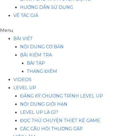
HƯỚNG DẪN SỬ DỤNG
VỀ TÁC GIẢ
Menu
BÀI VIẾT
NỘI DUNG CƠ BẢN
BÀI KIỂM TRA
BÀI TẬP
THANG ĐIỂM
VIDEOS
LEVEL UP
ĐĂNG KÝ CHƯƠNG TRÌNH LEVEL UP
NỘI DUNG GIỚI HẠN
LEVEL UP LÀ GÌ?
ĐỌC THỬ CHUYỆN THIẾT KẾ GAME
CÁC CÂU HỎI THƯỜNG GẶP