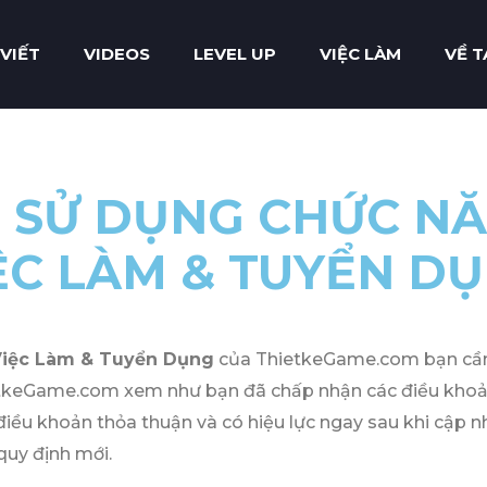
 VIẾT
VIDEOS
LEVEL UP
VIỆC LÀM
VỀ T
 SỬ DỤNG CHỨC NĂ
ỆC LÀM & TUYỂN D
Việc Làm & Tuyển Dụng
của ThietkeGame.com bạn cần 
ietkeGame.com xem như bạn đã chấp nhận các điều khoả
ều khoản thỏa thuận và có hiệu lực ngay sau khi cập nhậ
quy định mới.