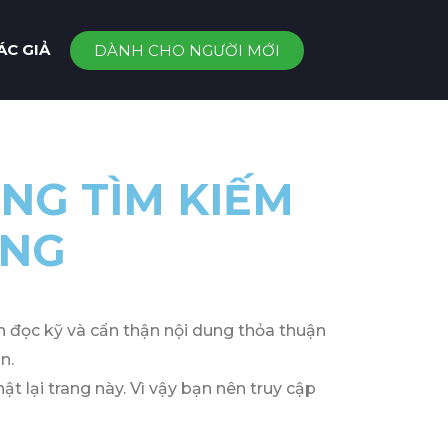
ÁC GIẢ
DÀNH CHO NGƯỜI MỚI
NG TÌM KIẾM
ỤNG
đọc kỹ và cẩn thận nội dung thỏa thuận
n.
t lại trang này. Vì vậy bạn nên truy cập