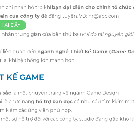
nh chỉ nhận hỗ trợ khi
bạn đại diện cho chính tổ chức
ain của công ty
để đăng tuyển. VD: hr@abc.com
TẠI ĐÂY
á nhân trung gian của bên thứ ba (
vì lí do tài nguyên giớ
rí liên quan đến
ngành nghề Thiết kế Game (
Game De
 lai khi hệ thống lớn mạnh hơn.
T KẾ GAME
 sắc
là một chuyên trang về ngành Game Design.
ỉ là chức năng
hỗ trợ bạn đọc
có nhu cầu tìm kiếm một 
ìm kiếm các ứng viên phù hợp.
 một sự hỗ trợ đối với các công ty, studio đang gặp khó