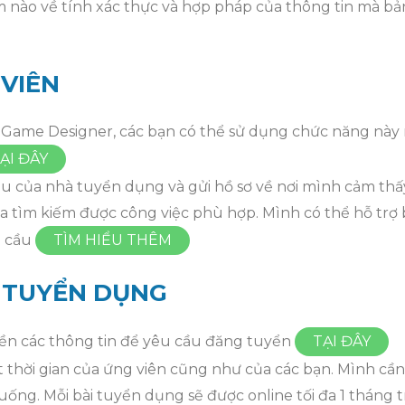
 nào về tính xác thực và hợp pháp của thông tin mà bả
VIÊN
rí Game Designer, các bạn có thể sử dụng chức năng nà
ẠI ĐÂY
cầu của nhà tuyển dụng và gửi hồ sơ về nơi mình cảm th
 tìm kiếm được công việc phù hợp. Mình có thể hỗ trợ bạ
u cầu
TÌM HIỂU THÊM
 TUYỂN DỤNG
điền các thông tin để yêu cầu đăng tuyển
TẠI ĐÂY
t thời gian của ứng viên cũng như của các bạn. Mình cầ
uống. Mỗi bài tuyển dụng sẽ được online tối đa 1 tháng t