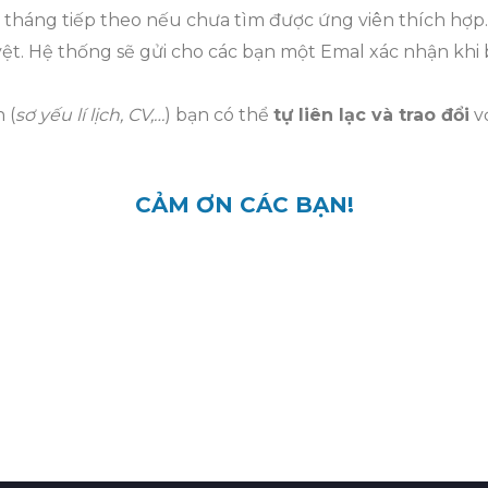
ở tháng tiếp theo nếu chưa tìm được ứng viên thích hợp.
ệt. Hệ thống sẽ gửi cho các bạn một Emal xác nhận khi
 (
sơ yếu lí lịch, CV,…
) bạn có thể
tự liên lạc và trao đổi
vớ
CẢM ƠN CÁC BẠN!