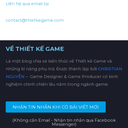
Liên hệ qua email tại
contact@thietkegame.com
VỀ THIẾT KẾ GAME
Là một blog chia sẻ kiến thức về Thiết kế Game và
những kĩ năng phụ trợ. Được thành lập bởi
CHRISTIAN
NGUYỄN
– Game Designer & Game Producer có kinh
nghiệm chinh chiến lâu năm trong ngành game.
NHẬN TIN NHẮN KHI CÓ BÀI VIẾT MỚI
(Không cần Email - Nhận tin nhắn qua Facebook
Messenger)