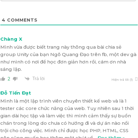
4
COMMENTS
Chàng X
Mình vừa được biết trang này thông qua bài chia sẻ
group Unity của bạn Ngô Quang Đạo trên fb, một dev gà
như mình có nơi để học đơn giản hơn rồi, cám ơn nhà
sáng lập.
Trả lời
2
Hiện trả lời (1)
Đỗ Tiến Đạt
Mình là một lập trình viên chuyên thiết kế web và là 1
tester các core chức năng của web. Tuy nhiên sau 1 thời
gian dài học tập và làm việc thì mình cảm thấy sự buồn
chán trong lòng do chưa có hướng đi và dự án nào nổi
trội cho công việc. Mình chỉ được học PHP, HTML, CSS
nên cũng muốn học thêm một chút về
…
Đọc thêm »