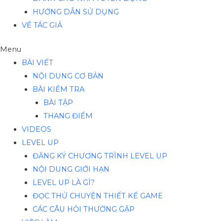
HƯỚNG DẪN SỬ DỤNG
VỀ TÁC GIẢ
Menu
BÀI VIẾT
NỘI DUNG CƠ BẢN
BÀI KIỂM TRA
BÀI TẬP
THANG ĐIỂM
VIDEOS
LEVEL UP
ĐĂNG KÝ CHƯƠNG TRÌNH LEVEL UP
NỘI DUNG GIỚI HẠN
LEVEL UP LÀ GÌ?
ĐỌC THỬ CHUYỆN THIẾT KẾ GAME
CÁC CÂU HỎI THƯỜNG GẶP