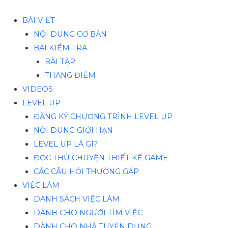
BÀI VIẾT
NỘI DUNG CƠ BẢN
BÀI KIỂM TRA
BÀI TẬP
THANG ĐIỂM
VIDEOS
LEVEL UP
ĐĂNG KÝ CHƯƠNG TRÌNH LEVEL UP
NỘI DUNG GIỚI HẠN
LEVEL UP LÀ GÌ?
ĐỌC THỬ CHUYỆN THIẾT KẾ GAME
CÁC CÂU HỎI THƯỜNG GẶP
VIỆC LÀM
DANH SÁCH VIỆC LÀM
DÀNH CHO NGƯỜI TÌM VIỆC
DÀNH CHO NHÀ TUYỂN DỤNG