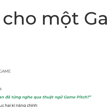
 cho một Ga
g
 GAME
s
ạn đã từng nghe qua thuật ngữ Game Pitch?”
c hai kĩ năng chính: