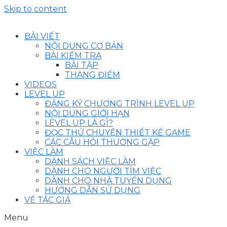
Skip to content
BÀI VIẾT
NỘI DUNG CƠ BẢN
BÀI KIỂM TRA
BÀI TẬP
THANG ĐIỂM
VIDEOS
LEVEL UP
ĐĂNG KÝ CHƯƠNG TRÌNH LEVEL UP
NỘI DUNG GIỚI HẠN
LEVEL UP LÀ GÌ?
ĐỌC THỬ CHUYỆN THIẾT KẾ GAME
CÁC CÂU HỎI THƯỜNG GẶP
VIỆC LÀM
DANH SÁCH VIỆC LÀM
DÀNH CHO NGƯỜI TÌM VIỆC
DÀNH CHO NHÀ TUYỂN DỤNG
HƯỚNG DẪN SỬ DỤNG
VỀ TÁC GIẢ
Menu