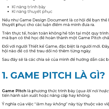
Kĩ năng trình bày
Kĩ năng thuyết phục
Nếu như Game Design Document là cơ hội để bạn thể hiệ
thuyết phục cho các luận điểm mà mình đưa ra.
Trên thực tế, hoàn toàn không hề tồn tại một quy trìn
mà bạn có thể học để hoàn thành một Game Pitch chấ
Đối với người Thiết kế Game, đặc biệt là người mới. Đ
hội nào để có thể trau dồi nó thêm từng ngày.
Sau đây sẽ là các chia sẻ của mình để hướng dẫn các 
1. GAME PITCH LÀ GÌ?
Game Pitch
là phương thức trình bày (
qua lời nói hoặ
tiến hành sản xuất hoặc nâng cấp hay không.
Ý nghĩa của việc “
làm hay không
” này tùy thuộc vào vi