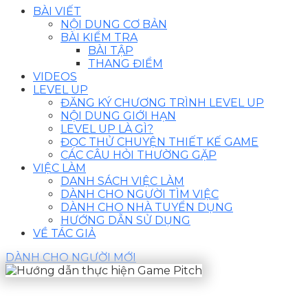
BÀI VIẾT
NỘI DUNG CƠ BẢN
BÀI KIỂM TRA
BÀI TẬP
THANG ĐIỂM
VIDEOS
LEVEL UP
ĐĂNG KÝ CHƯƠNG TRÌNH LEVEL UP
NỘI DUNG GIỚI HẠN
LEVEL UP LÀ GÌ?
ĐỌC THỬ CHUYỆN THIẾT KẾ GAME
CÁC CÂU HỎI THƯỜNG GẶP
VIỆC LÀM
DANH SÁCH VIỆC LÀM
DÀNH CHO NGƯỜI TÌM VIỆC
DÀNH CHO NHÀ TUYỂN DỤNG
HƯỚNG DẪN SỬ DỤNG
VỀ TÁC GIẢ
DÀNH CHO NGƯỜI MỚI