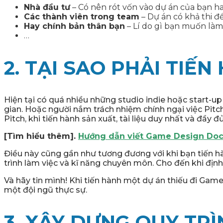
Nhà đầu tư
– Có nên rót vốn vào dự án của bạn 
Các thành viên trong team
– Dự án có khả thi đ
Hay chính bản thân bạn
– Lí do gì bạn muốn là
…
2. TẠI SAO PHẢI TIẾ
Hiện tại có quá nhiều những studio indie hoặc start-up 
gian. Hoặc người nắm trách nhiệm chính ngại việc Pitc
Pitch, khi tiến hành sản xuất, tài liệu duy nhất và đầ
[Tìm hiểu thêm].
Hướng dẫn viết Game Design Do
Điều này cũng gần như tương đương với khi bạn tiến h
trình làm việc và kĩ năng chuyên môn. Cho đến khi địn
Và hãy tin mình! Khi tiến hành một dự án thiếu đi Gam
một đội ngũ thực sự.
3. XÂY DỰNG QUY TR