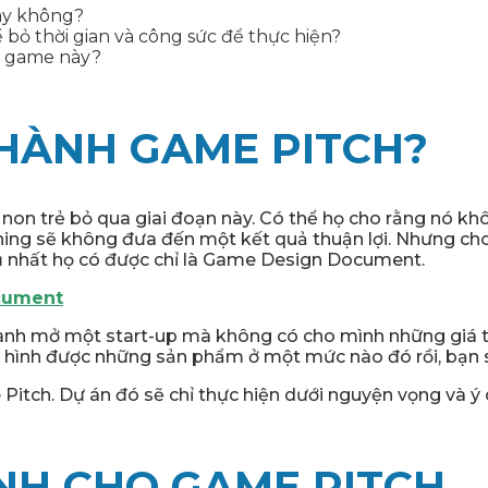
hay không?
ể bỏ thời gian và công sức để thực hiện?
m game này?
N HÀNH GAME PITCH?
non trẻ bỏ qua giai đoạn này. Có thể họ cho rằng nó khôn
hing sẽ không đưa đến một kết quả thuận lợi. Nhưng cho
y đủ nhất họ có được chỉ là Game Design Document.
cument
ành mở một start-up mà không có cho mình những giá trị
h hình được những sản phẩm ở một mức nào đó rồi, bạn sẽ
e Pitch. Dự án đó sẽ chỉ thực hiện dưới nguyện vọng và 
ÌNH CHO GAME PITCH