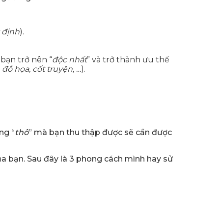
 định
).
 bạn trở nên “
độc nhất
” và trở thành ưu thế
ồ họa, cốt truyện, …
).
ng “
thô
” mà bạn thu thập được sẽ cần được
ủa bạn. Sau đây là 3 phong cách mình hay sử