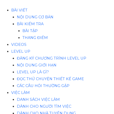
BÀI VIẾT
NỘI DUNG CƠ BẢN
BÀI KIỂM TRA
BÀI TẬP
THANG ĐIỂM
VIDEOS
LEVEL UP
ĐĂNG KÝ CHƯƠNG TRÌNH LEVEL UP
NỘI DUNG GIỚI HẠN
LEVEL UP LÀ GÌ?
ĐỌC THỬ CHUYỆN THIẾT KẾ GAME
CÁC CÂU HỎI THƯỜNG GẶP
VIỆC LÀM
DANH SÁCH VIỆC LÀM
DÀNH CHO NGƯỜI TÌM VIỆC
DÀNH CHO NHÀ TUYỂN DỤNG