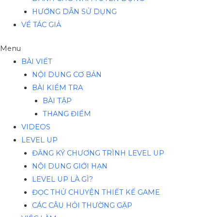
HƯỚNG DẪN SỬ DỤNG
VỀ TÁC GIẢ
Menu
BÀI VIẾT
NỘI DUNG CƠ BẢN
BÀI KIỂM TRA
BÀI TẬP
THANG ĐIỂM
VIDEOS
LEVEL UP
ĐĂNG KÝ CHƯƠNG TRÌNH LEVEL UP
NỘI DUNG GIỚI HẠN
LEVEL UP LÀ GÌ?
ĐỌC THỬ CHUYỆN THIẾT KẾ GAME
CÁC CÂU HỎI THƯỜNG GẶP