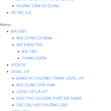
HƯỚNG DẪN SỬ DỤNG
VỀ TÁC GIẢ
Menu
BÀI VIẾT
NỘI DUNG CƠ BẢN
BÀI KIỂM TRA
BÀI TẬP
THANG ĐIỂM
VIDEOS
LEVEL UP
ĐĂNG KÝ CHƯƠNG TRÌNH LEVEL UP
NỘI DUNG GIỚI HẠN
LEVEL UP LÀ GÌ?
ĐỌC THỬ CHUYỆN THIẾT KẾ GAME
CÁC CÂU HỎI THƯỜNG GẶP