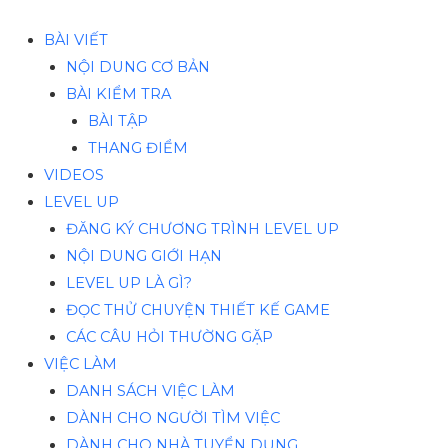
BÀI VIẾT
NỘI DUNG CƠ BẢN
BÀI KIỂM TRA
BÀI TẬP
THANG ĐIỂM
VIDEOS
LEVEL UP
ĐĂNG KÝ CHƯƠNG TRÌNH LEVEL UP
NỘI DUNG GIỚI HẠN
LEVEL UP LÀ GÌ?
ĐỌC THỬ CHUYỆN THIẾT KẾ GAME
CÁC CÂU HỎI THƯỜNG GẶP
VIỆC LÀM
DANH SÁCH VIỆC LÀM
DÀNH CHO NGƯỜI TÌM VIỆC
DÀNH CHO NHÀ TUYỂN DỤNG