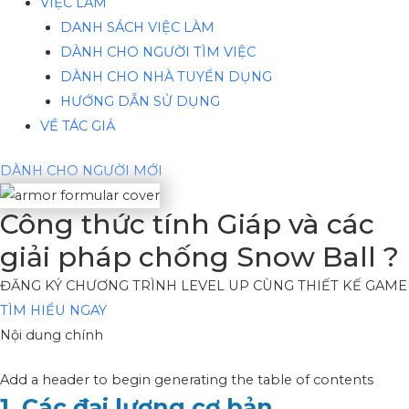
VIỆC LÀM
DANH SÁCH VIỆC LÀM
DÀNH CHO NGƯỜI TÌM VIỆC
DÀNH CHO NHÀ TUYỂN DỤNG
HƯỚNG DẪN SỬ DỤNG
VỀ TÁC GIẢ
DÀNH CHO NGƯỜI MỚI
Công thức tính Giáp và các
giải pháp chống Snow Ball ?
ĐĂNG KÝ CHƯƠNG TRÌNH LEVEL UP CÙNG THIẾT KẾ GAME
TÌM HIỂU NGAY
Nội dung chính
Add a header to begin generating the table of contents
1. Các đại lượng cơ bản