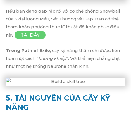
Nếu bạn đang gặp rắc rối với cơ chế chống Snowball
của 3 đại lượng Máu, Sát Thương và Giáp. Bạn có thể
tham khảo phương thức kĩ thuật để khắc phục điều
TẠI ĐÂY
này
Trong Path of Exile
, cây kỹ năng thậm chí được tiến
hóa một cách “
khủng khiếp
”. Với thể hiện chằng chịt
như một hệ thống Neurone thần kinh.
5. TÀI NGUYÊN CỦA CÂY KỸ
NĂNG