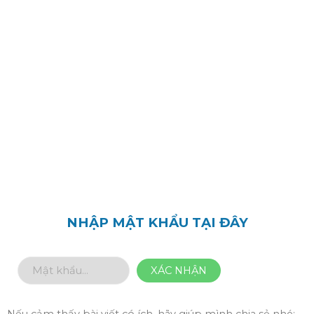
NHẬP MẬT KHẨU TẠI ĐÂY
Nếu cảm thấy bài viết có ích, hãy giúp mình chia sẻ nhé: