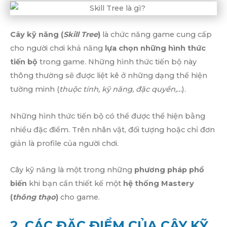
Cây kỹ năng (
Skill Tree
)
là chức năng game cung cấp
cho người chơi khả năng
lựa chọn những hình thức
tiến bộ
trong game. Những hình thức tiến bộ này
thông thường sẽ được liệt kê ở những dạng thể hiện
tường minh (
thuộc tính, kỹ năng, đặc quyền,…
).
Những hình thức tiến bộ có thể được thể hiện bằng
nhiều đặc điểm. Trên nhân vật, đối tượng hoặc chỉ đơn
giản là profile của người chơi.
Cây kỹ năng là một trong những
phương pháp phổ
biến
khi bạn cần thiết kế một
hệ thống Mastery
(
thông thạo
)
cho game.
2. CÁC ĐẶC ĐIỂM CỦA CÂY KỸ