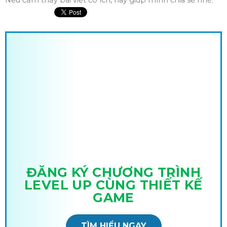
ĐĂNG KÝ CHƯƠNG TRÌNH
LEVEL UP CÙNG THIẾT KẾ
GAME
TÌM HIỂU NGAY