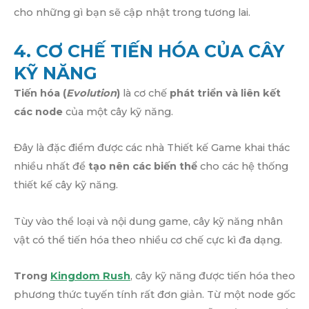
cho những gì bạn sẽ cập nhật trong tương lai.
4. CƠ CHẾ TIẾN HÓA CỦA CÂY
KỸ NĂNG
Tiến hóa (
Evolution
)
là cơ chế
phát triển và liên kết
các node
của một cây kỹ năng.
Đây là đặc điểm được các nhà Thiết kế Game khai thác
nhiều nhất để
tạo nên các biến thể
cho các hệ thống
thiết kế cây kỹ năng.
Tùy vào thể loại và nội dung game, cây kỹ năng nhân
vật có thể tiến hóa theo nhiều cơ chế cực kì đa dạng.
Trong
Kingdom Rush
, cây kỹ năng được tiến hóa theo
phương thức tuyến tính rất đơn giản. Từ một node gốc