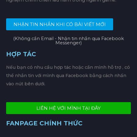
nghiệm chinh chiến lâu năm trong ngành game.
NHẬN TIN NHẮN KHI CÓ BÀI VIẾT MỚI
(Không cần Email - Nhận tin nhắn qua Facebook
Messenger)
HỢP TÁC
Nếu bạn có nhu cầu hợp tác hoặc cần mình hỗ trợ , có
thể nhắn tin với mình qua Facebook bằng cách nhấn
vào nút bên dưới.
LIÊN HỆ VỚI MÌNH TẠI ĐÂY
FANPAGE CHÍNH THỨC