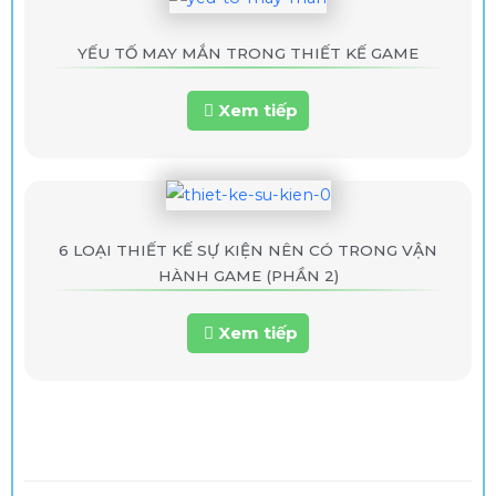
YẾU TỐ MAY MẮN TRONG THIẾT KẾ GAME
Xem tiếp
6 LOẠI THIẾT KẾ SỰ KIỆN NÊN CÓ TRONG VẬN
HÀNH GAME (PHẦN 2)
Xem tiếp