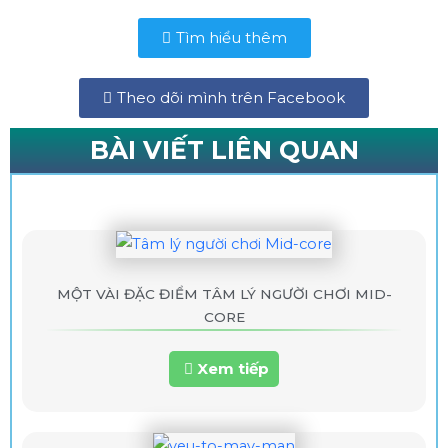
Tìm hiểu thêm
Theo dõi mình trên Facebook
BÀI VIẾT LIÊN QUAN
BÀI VIẾT LIÊN QUAN
MỘT VÀI ĐẶC ĐIỂM TÂM LÝ NGƯỜI CHƠI MID-
CORE
Xem tiếp