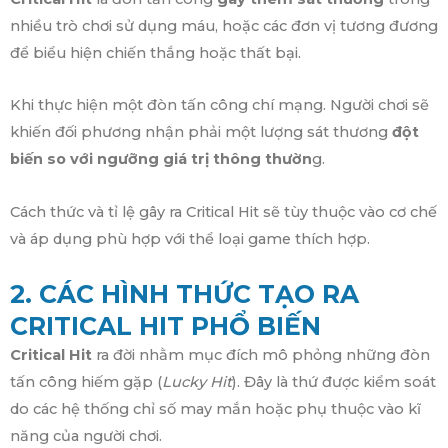
nhiều trò chơi sử dụng máu, hoặc các đơn vị tương đương
để biểu hiện chiến thắng hoặc thất bại.
Khi thực hiện một đòn tấn công chí mạng. Người chơi sẽ
khiến đối phương nhận phải một lượng sát thương
đột
biến so với ngưỡng giá trị thông thườn
g.
Cách thức và tỉ lệ gây ra Critical Hit sẽ tùy thuộc vào cơ chế
và áp dụng phù hợp với thể loại game thích hợp.
2. CÁC HÌNH THỨC TẠO RA
CRITICAL HIT PHỔ BIẾN
Critical Hit
ra đời nhằm mục đích mô phỏng những đòn
tấn công hiếm gặp (
Lucky Hit
). Đây là thứ được kiểm soát
do các hệ thống chỉ số may mắn hoặc phụ thuộc vào kĩ
năng của người chơi.