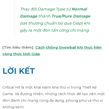
Thay đổi Damage Type từ
Normal
Damage
thành
True/Pure Damage
(sát thương chuẩn bỏ qua Giáp) khi
gây ra một đòn tấn công chí mạng.
[Tìm hiểu thêm].
Cách chống Snowball khi thực hiện
công thức tính Giáp
LỜI KẾT
Critical Hit là một khái niệm khá thú vị trong Thiết kế
Game. Và đương nhiên, những cách thức để tạo nên một
đòn đánh chí mạng cũng đa dạng, phong phú và thú vị
không kém.