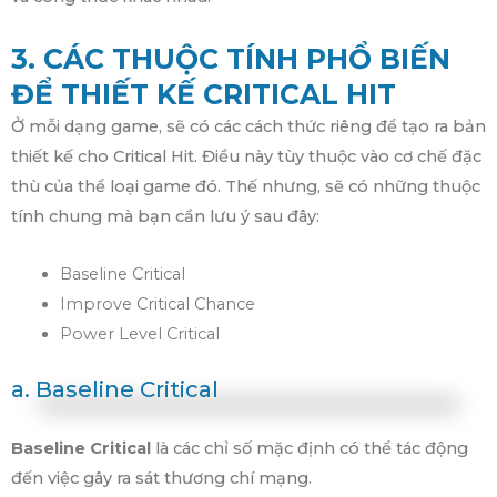
3. CÁC THUỘC TÍNH PHỔ BIẾN
ĐỂ THIẾT KẾ CRITICAL HIT
Ở mỗi dạng game, sẽ có các cách thức riêng để tạo ra bản
thiết kế cho Critical Hit. Điều này tùy thuộc vào cơ chế đặc
thù của thể loại game đó. Thế nhưng, sẽ có những thuộc
tính chung mà bạn cần lưu ý sau đây:
Baseline Critical
Improve Critical Chance
Power Level Critical
a. Baseline Critical
Baseline Critical
là các chỉ số mặc định có thể tác động
đến việc gây ra sát thương chí mạng.