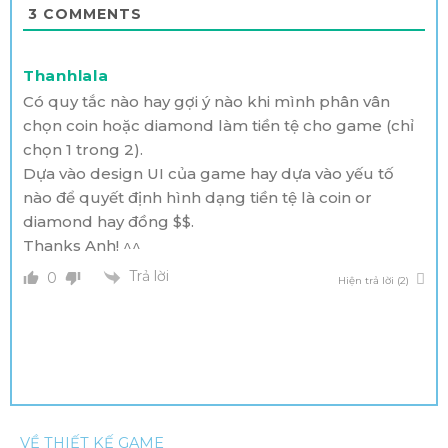
3
COMMENTS
Thanhlala
Có quy tắc nào hay gợi ý nào khi mình phân vân
chọn coin hoặc diamond làm tiền tệ cho game (chỉ
chọn 1 trong 2).
Dựa vào design UI của game hay dựa vào yếu tố
nào để quyết định hình dạng tiền tệ là coin or
diamond hay đồng $$.
Thanks Anh! ^^
Trả lời
0
Hiện trả lời (2)
VỀ THIẾT KẾ GAME