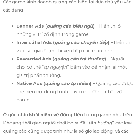
Các game kinh doanh quảng cáo hiện tại dựa chủ yếu vào
các dạng
Banner Ads (
quảng cáo biểu ngữ
)
– Hiển thị ở
những vị trí cố định trong game.
Interstitial Ads (
quảng cáo chuyển tiếp
)
– Hiển thị
vào các giai đoạn chuyển tiếp các màn hình.
Rewarded Ads (
quảng cáo trả thưởng
)
– Người
chơi có thể “
tự nguyện
” bấm vào để nhận lại một
giá trị phần thưởng.
Native Ads (
quảng cáo tự nhiên
)
– Quảng cáo được
thể hiện nội dung trình bày có sự đồng nhất với
game.
Ở góc nhìn
khái niệm về đồng tiền
trong game như trên.
Khoảng thời gian người chơi bỏ ra để “
tận hưởng
” các loại
quảng cáo cũng được tính như là số giờ lao động. Và các