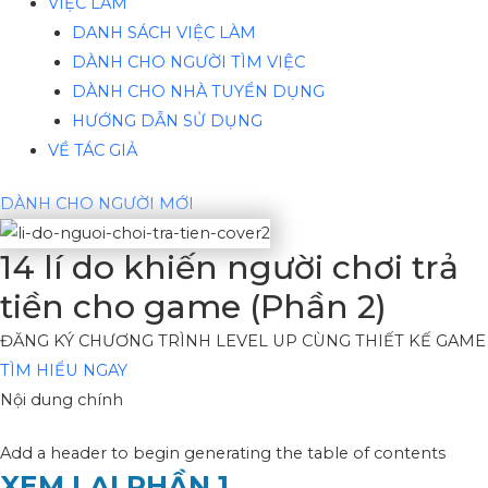
VIỆC LÀM
DANH SÁCH VIỆC LÀM
DÀNH CHO NGƯỜI TÌM VIỆC
DÀNH CHO NHÀ TUYỂN DỤNG
HƯỚNG DẪN SỬ DỤNG
VỀ TÁC GIẢ
DÀNH CHO NGƯỜI MỚI
14 lí do khiến người chơi trả
tiền cho game (Phần 2)
ĐĂNG KÝ CHƯƠNG TRÌNH LEVEL UP CÙNG THIẾT KẾ GAME
TÌM HIỂU NGAY
Nội dung chính
Add a header to begin generating the table of contents
XEM LẠI PHẦN 1