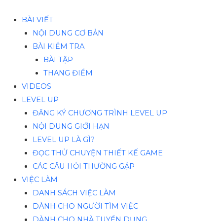
BÀI VIẾT
NỘI DUNG CƠ BẢN
BÀI KIỂM TRA
BÀI TẬP
THANG ĐIỂM
VIDEOS
LEVEL UP
ĐĂNG KÝ CHƯƠNG TRÌNH LEVEL UP
NỘI DUNG GIỚI HẠN
LEVEL UP LÀ GÌ?
ĐỌC THỬ CHUYỆN THIẾT KẾ GAME
CÁC CÂU HỎI THƯỜNG GẶP
VIỆC LÀM
DANH SÁCH VIỆC LÀM
DÀNH CHO NGƯỜI TÌM VIỆC
DÀNH CHO NHÀ TUYỂN DỤNG