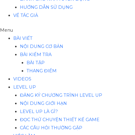
HƯỚNG DẪN SỬ DỤNG
VỀ TÁC GIẢ
Menu
BÀI VIẾT
NỘI DUNG CƠ BẢN
BÀI KIỂM TRA
BÀI TẬP
THANG ĐIỂM
VIDEOS
LEVEL UP
ĐĂNG KÝ CHƯƠNG TRÌNH LEVEL UP
NỘI DUNG GIỚI HẠN
LEVEL UP LÀ GÌ?
ĐỌC THỬ CHUYỆN THIẾT KẾ GAME
CÁC CÂU HỎI THƯỜNG GẶP