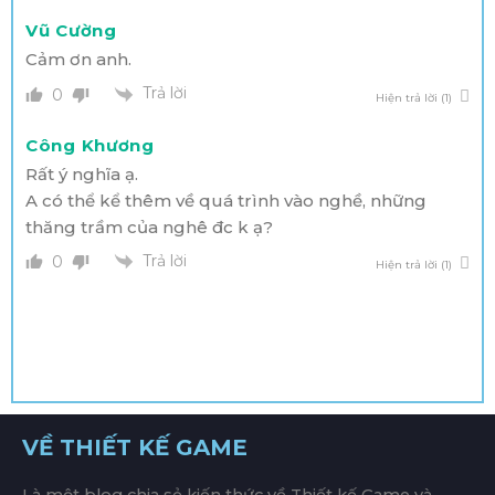
Vũ Cường
Cảm ơn anh.
Trả lời
0
Hiện trả lời (1)
Công Khương
Rất ý nghĩa ạ.
A có thể kể thêm về quá trình vào nghề, những
thăng trầm của nghê đc k ạ?
Trả lời
0
Hiện trả lời (1)
VỀ THIẾT KẾ GAME