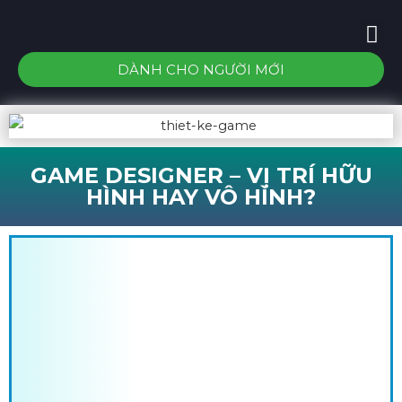
DÀNH CHO NGƯỜI MỚI
GAME DESIGNER – VỊ TRÍ HỮU
HÌNH HAY VÔ HÌNH?