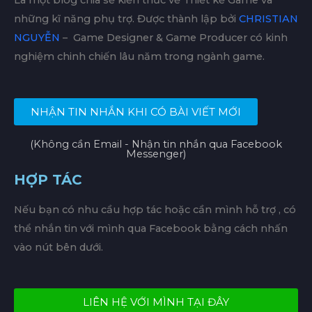
Là một blog chia sẻ kiến thức về Thiết kế Game và
những kĩ năng phụ trợ. Được thành lập bởi
CHRISTIAN
NGUYỄN
– Game Designer & Game Producer có kinh
nghiệm chinh chiến lâu năm trong ngành game.
NHẬN TIN NHẮN KHI CÓ BÀI VIẾT MỚI
(Không cần Email - Nhận tin nhắn qua Facebook
Messenger)
HỢP TÁC
Nếu bạn có nhu cầu hợp tác hoặc cần mình hỗ trợ , có
thể nhắn tin với mình qua Facebook bằng cách nhấn
vào nút bên dưới.
LIÊN HỆ VỚI MÌNH TẠI ĐÂY