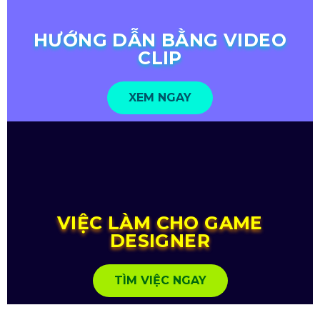
HƯỚNG DẪN BẰNG VIDEO
CLIP
XEM NGAY
VIỆC LÀM CHO GAME
DESIGNER
TÌM VIỆC NGAY