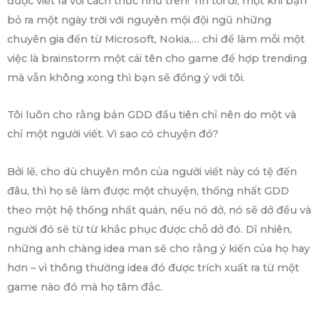
được viết ra với cách thức như trên! Tin tôi đi, một khi bạn
bỏ ra một ngày trời với nguyên mội đội ngũ những
chuyên gia đến từ Microsoft, Nokia,… chỉ để làm mỗi một
việc là brainstorm một cái tên cho game để hợp trending
mà vẫn không xong thì bạn sẽ đồng ý với tôi.
Tôi luôn cho rằng bản GDD đầu tiên chỉ nên do một và
chỉ một người viết. Vì sao có chuyện đó?
Bởi lẽ, cho dù chuyên môn của người viết này có tệ đến
đâu, thì họ sẽ làm được một chuyện, thống nhất GDD
theo một hệ thống nhất quán, nếu nó dở, nó sẽ dở đều và
người đó sẽ từ từ khắc phục được chỗ dở đó. Dĩ nhiên,
những anh chàng idea man sẽ cho rằng ý kiến của họ hay
hơn – vì thông thường idea đó được trích xuất ra từ một
game nào đó mà họ tâm đắc.