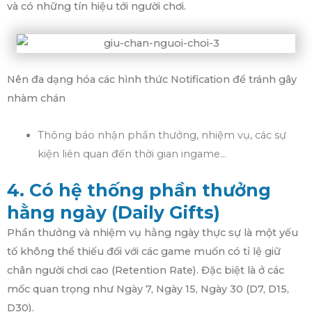
và có những tín hiệu tới người chơi.
Nên đa dạng hóa các hình thức Notification để tránh gây
nhàm chán
Thông báo nhận phần thưởng, nhiệm vụ, các sự
kiện liên quan đến thời gian ingame…
4. Có hệ thống phần thưởng
hằng ngày (Daily Gifts)
Phần thưởng và nhiệm vụ hằng ngày thực sự là một yếu
tố không thể thiếu đối với các game muốn có tỉ lệ giữ
chân người chơi cao (Retention Rate). Đặc biệt là ở các
mốc quan trọng như Ngày 7, Ngày 15, Ngày 30 (D7, D15,
D30).