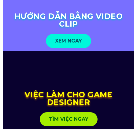
HƯỚNG DẪN BẰNG VIDEO
CLIP
XEM NGAY
VIỆC LÀM CHO GAME
DESIGNER
TÌM VIỆC NGAY