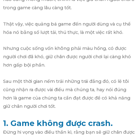
trong game càng lâu càng tốt.
Thật vậy, việc quảng bá game đến người dùng và cụ thể
hóa nó bằng số lượt tải, thú thực, là một việc rất khó.
Nhưng cuộc sống vốn không phải màu hồng, có được
người chơi đã khó, giữ chân được người chơi lại càng khó
hơn gấp bội phần.
Sau một thời gian nếm trải những trái đắng đó, có lẽ tôi
cũng nhận ra được vài điều mà chúng ta, hay nói đúng
hơn là game của chúng ta cần đạt được để có khả năng
giữ chân người chơi tốt.
1. Game không được crash.
Đừng hi vọng vào điều thần kì, rằng bạn sẽ giữ chân được