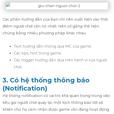
Các phần hướng dẫn của bạn chỉ nên xuất hiện vào thời
điểm người chơi cần nó nhất. Nên cố gắng thể hiện
chúng bằng nhiều phương pháp khác nhau.
Text hướng dẫn thông qua MC của game.
Các tips, hint trong game.
Các trigger hướng dẫn dựa trên hành vi của người
chơi.
3. Có hệ thống thông báo
(Notification)
Hệ thống notification có vai trò khá quan trọng trong việc
kêu gọi người chơi quay lại, một kịch thông báo tốt sẽ
khiến cho họ cảm nhận được game vẫn đang hoạt động