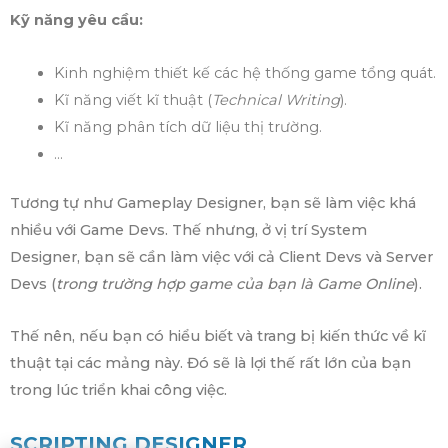
Kỹ năng yêu cầu:
Kinh nghiệm thiết kế các hệ thống game tổng quát.
Kĩ năng viết kĩ thuật (
Technical Writing
).
Kĩ năng phân tích dữ liệu thị trường.
…
Tương tự như Gameplay Designer, bạn sẽ làm việc khá
nhiều với Game Devs. Thế nhưng, ở vị trí System
Designer, bạn sẽ cần làm việc với cả Client Devs và Server
Devs (
trong trường hợp game của bạn là Game Online
).
Thế nên, nếu bạn có hiểu biết và trang bị kiến thức về kĩ
thuật tại các mảng này. Đó sẽ là lợi thế rất lớn của bạn
trong lúc triển khai công việc.
SCRIPTING DESIGNER