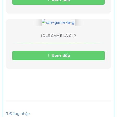
IDLE GAME LÀ GÌ ?
Xem tiếp
Đăng nhập