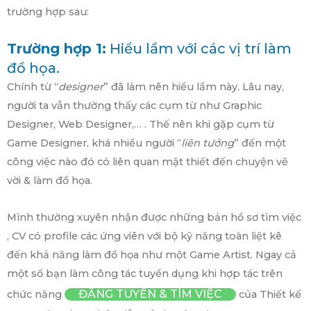
trường hợp sau:
Trường hợp 1:
Hiểu lầm với các vị trí làm
đồ họa.
Chính từ “
designer
” đã làm nên hiểu lầm này. Lâu nay,
người ta vẫn thường thấy các cụm từ như Graphic
Designer, Web Designer,… . Thế nên khi gặp cụm từ
Game Designer, khá nhiều người “
liên tưởng
” đến một
công việc nào đó có liên quan mật thiết đến chuyện vẽ
vời & làm đồ họa.
Mình thường xuyên nhận được những bản hồ sơ tìm việc
, CV có profile các ứng viên với bộ kỹ năng toàn liệt kê
đến khả năng làm đồ họa như một Game Artist. Ngay cả
một số bạn làm công tác tuyển dụng khi hợp tác trên
ĐĂNG TUYỂN & TÌM VIỆC
chức năng
của Thiết kế