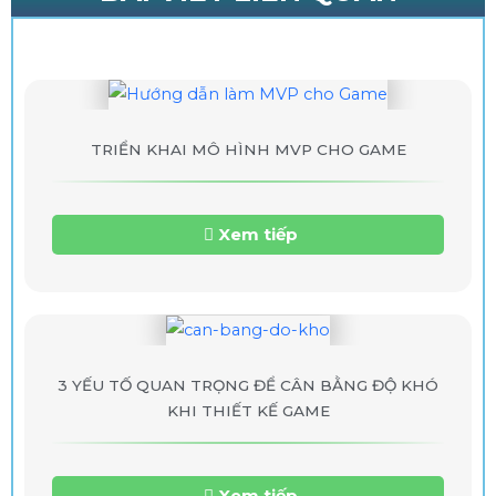
BÀI VIẾT LIÊN QUAN
TRIỂN KHAI MÔ HÌNH MVP CHO GAME
Xem tiếp
3 YẾU TỐ QUAN TRỌNG ĐỂ CÂN BẰNG ĐỘ KHÓ
KHI THIẾT KẾ GAME
Xem tiếp