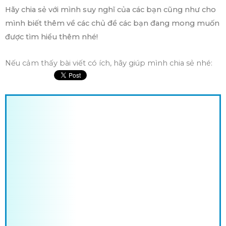
Hãy chia sẻ với mình suy nghĩ của các bạn cũng như cho
mình biết thêm về các chủ đề các bạn đang mong muốn
được tìm hiểu thêm nhé!
Nếu cảm thấy bài viết có ích, hãy giúp mình chia sẻ nhé: