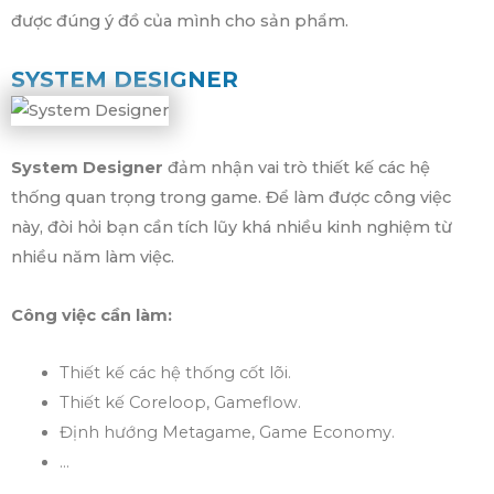
được đúng ý đồ của mình cho sản phẩm.
SYSTEM DESIGNER
System Designer
đảm nhận vai trò thiết kế các hệ
thống quan trọng trong game. Để làm được công việc
này, đòi hỏi bạn cần tích lũy khá nhiều kinh nghiệm từ
nhiều năm làm việc.
Công việc cần làm:
Thiết kế các hệ thống cốt lõi.
Thiết kế Coreloop, Gameflow.
Định hướng Metagame, Game Economy.
…