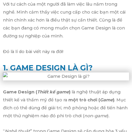
Với tư cách của một người đã làm việc lâu năm trong
nghề. Mình cảm thấy việc cung cấp cho các bạn một cái
nhìn chính xác hơn là điều thật sự cần thiết. Cũng là để
các bạn đang có mong muốn chọn Game Design là con
đường sự nghiệp của mình.
Đó là lí do bài viết này ra đời!
1. GAME DESIGN LÀ GÌ?
Game Design (
Thiết kế game
)
là nghệ thuật áp dụng
thiết kế và thẩm mỹ để tạo ra
một trò chơi (
Game
)
. Mục
đích có thể dùng để giải trí, mô phỏng hoặc để tiến hành
một thử nghiệm nào đó phi trò chơi (
non-game
).
“
Nghệ thuật
” trong Game Design sẽ cần dung hòa 3 yếu