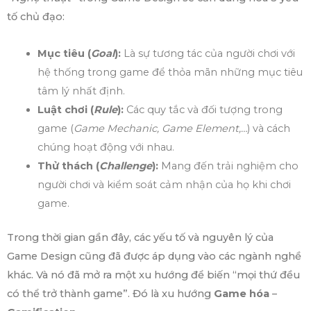
tố chủ đạo:
Mục tiêu (
Goal
):
Là sự tương tác của người chơi với
hệ thống trong game để thỏa mãn những mục tiêu
tâm lý nhất định.
Luật chơi (
Rule
):
Các quy tắc và đối tượng trong
game (
Game Mechanic, Game Element,…
) và cách
chúng hoạt động với nhau.
Thử thách (
Challenge
):
Mang đến trải nghiệm cho
người chơi và kiểm soát cảm nhận của họ khi chơi
game.
Trong thời gian gần đây, các yếu tố và nguyên lý của
Game Design cũng đã được áp dụng vào các ngành nghề
khác. Và nó đã mở ra một xu hướng để biến “mọi thứ đều
có thể trở thành game”. Đó là xu hướng
Game hóa
–