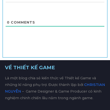
0
COMMENTS
VỀ THIẾT KẾ GAME
Là một blog chia sẻ kiến thức về Thiết kế Game và
những kĩ năng phụ trợ. Được thành lập bởi
CHRISTIAN
NGUYỄN
– Game Designer & Game Producer có kinh
nghiệm chinh chiến lâu năm trong ngành game.