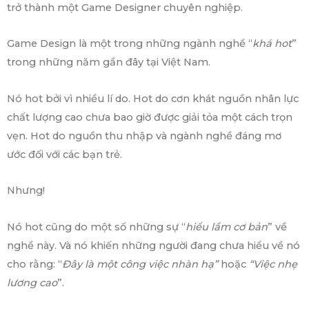
trở thành một Game Designer chuyên nghiệp.
Game Design là một trong những ngành nghề “
khá hot
”
trong những năm gần đây tại Việt Nam.
Nó hot bởi vì nhiều lí do. Hot do cơn khát nguồn nhân lực
chất lượng cao chưa bao giờ được giải tỏa một cách trọn
vẹn. Hot do nguồn thu nhập và ngành nghề đáng mơ
ước đối với các bạn trẻ.
Nhưng!
Nó hot cũng do một số những sự “
hiểu lầm cơ bản
” về
nghề này. Và nó khiến những người đang chưa hiểu về nó
cho rằng: “
Đây là một công việc nhàn hạ”
hoặc
“Việc nhẹ
lương cao
”.