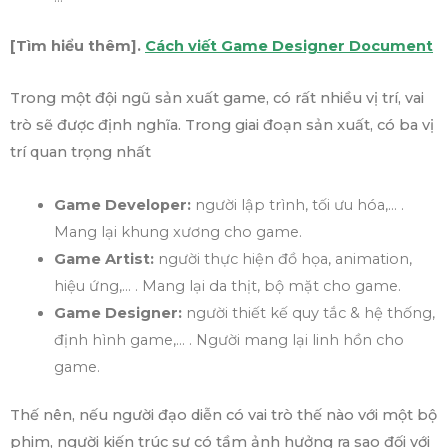
[Tìm hiểu thêm].
Cách viết Game Designer Document
Trong một đội ngũ sản xuất game, có rất nhiều vị trí, vai
trò sẽ được định nghĩa. Trong giai đoạn sản xuất, có ba vị
trí quan trọng nhất
Game Developer:
người lập trình, tối ưu hóa,… .
Mang lại khung xương cho game.
Game Artist:
người thực hiện đồ họa, animation,
hiệu ứng,… . Mang lại da thịt, bộ mặt cho game.
Game Designer:
người thiết kế quy tắc & hệ thống,
định hình game,… . Người mang lại linh hồn cho
game.
Thế nên, nếu người đạo diễn có vai trò thế nào với một bộ
phim, người kiến trúc sư có tầm ảnh hưởng ra sao đối với