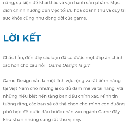
năng, sự kiện để khai thác và vận hành sản phẩm. Mục
đích chính hướng đến việc tối ưu hóa doanh thu và duy trì
sức khỏe cũng như dòng đời của game.
LỜI KẾT
Chắc hẳn, đến đây các bạn đã có được một đáp án chính
xác hơn cho câu hỏi: “
Game Design là gì?
”
Game Design vẫn là một lĩnh vực rộng và rất tiềm năng
tại Việt Nam cho những ai có đủ đam mê và tài năng. Với
những hiểu biết nền tảng ban đầu chính xác. Mình tin
tưởng rằng, các bạn sẽ có thể chọn cho mình con đường
phù hợp để bước đầu bước chân vào ngành Game đầy
khó khăn nhưng cũng rất thú vị này.