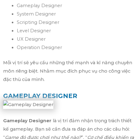
Gameplay Designer
System Designer
Scripting Designer
Level Designer
UX Designer
Operation Designer
Mỗi vị trí sẽ yêu cầu những thế mạnh và kĩ năng chuyên
môn riêng biệt. Nhằm mục đích phục vụ cho công việc
đặc thù của mình.
GAMEPLAY DESIGNER
Gameplay Designer
là vị trí đảm nhận trọng trách thiết
kế gameplay. Bạn sẽ cần đưa ra đáp án cho các câu hỏi:
“
Game đó được chơi như thế nào?
”, “
Cơ chế điều khiển ra