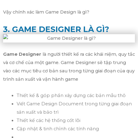
Vậy chính xác làm Game Design là gì?
3. GAME DESIGNER LÀ GÌ?
Game Designer
là người thiết kế ra các khái niệm, quy tắc
và cơ chế của một game. Game Designer sẽ tập trung
vào các mục tiêu cơ bản sau trong từng giai đoạn của quy
trình sản xuất và vận hành game
Thiết kế & góp phần xây dựng các bản mẫu thô
Viết Game Design Document trong từng giai đoạn
sản xuất và bảo trì
Thiết kế các hệ thống cốt lõi
Cập nhật & tinh chỉnh các tính năng
…